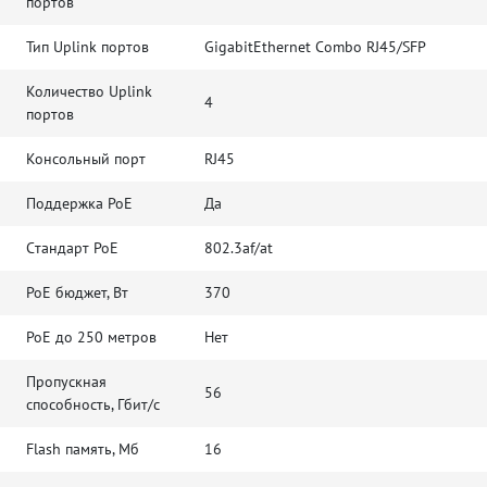
портов
Тип Uplink портов
GigabitEthernet Combo RJ45/SFP
Количество Uplink
4
портов
Консольный порт
RJ45
Поддержка PoE
Да
Cтандарт PoE
802.3af/at
PoE бюджет, Вт
370
PoE до 250 метров
Нет
Пропускная
56
способность, Гбит/с
Flash память, Мб
16