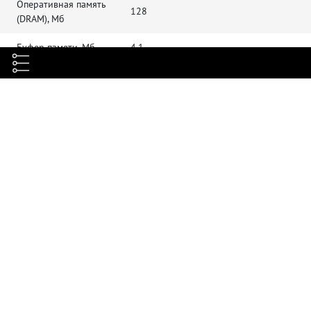
Оперативная память
128
(DRAM), Мб
Буфер памяти, Мб
4.1
Скорость пересылки
42
пакетов, Mpps
Размер MAC таблицы
8K адресов
Время наработки на
50,000 часов
отказ (MTBF)
· 4K Active VLAN · QinQ, Selective
VLAN
QinQ · GVRP, Private VLAN · Voice
VLAN
· 802.1D (STP), 802.1W(RSTP),
Spanning Tree
802.1S(MSTP) · BPDU guard, root
guard, loopback guard
· IGMP v1/2/3 · IGMP Snooping · IGMP