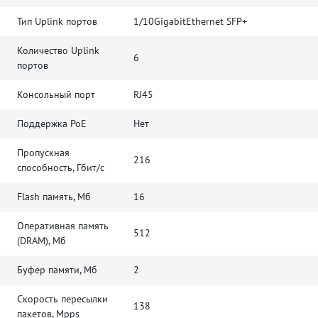
Тип Uplink портов
1/10GigabitEthernet SFP+
Количество Uplink
6
портов
Консольный порт
RJ45
Поддержка PoE
Нет
Пропускная
216
способность, Гбит/с
Flash память, Мб
16
Оперативная память
512
(DRAM), Мб
Буфер памяти, Мб
2
Скорость пересылки
138
пакетов, Mpps