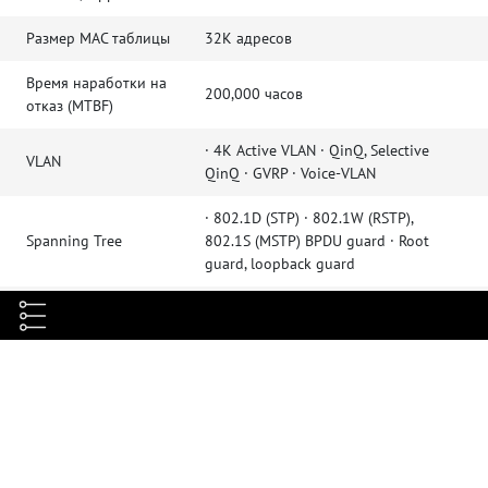
Размер MAC таблицы
32К адресов
Время наработки на
200,000 часов
отказ (MTBF)
· 4K Active VLAN · QinQ, Selective
VLAN
QinQ · GVRP · Voice-VLAN
· 802.1D (STP) · 802.1W (RSTP),
Spanning Tree
802.1S (MSTP) BPDU guard · Root
guard, loopback guard
· PIM-SM, PIM-DM, IGMP v1/v2/v3, ·
Multicast
IGMP Snooping, IGMP Fast Leave, ·
MVR, IGMP filter
· Static routing, RIP v1/v2, OSPF, BGP,
Ipv4
PBR, ECMP · BFD OSPF, BGP
· ICMPv6, DHCPv6, ACLv6, IPv6 Telnet ·