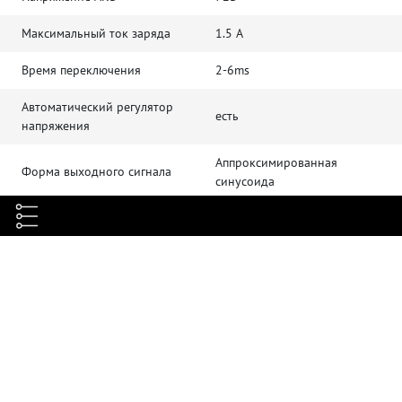
Максимальный ток заряда
1.5 А
Время переключения
2-6ms
Автоматический регулятор
есть
напряжения
Аппроксимированная
Форма выходного сигнала
синусоида
Стабилизатор выходного
есть
напряжения
Защита от перегрузки по
току и перегрева,
Защита по питанию
перезаряда,
перенапряжения, короткого
замыкания
Battery режим, %
92