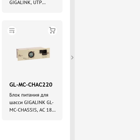
GIGALINK, UTP
10/100 Мбит/с, SM,
SC, без LFP,
Tx:1550/Rx:1310 нм,
18 дБ (до 20 км),
5В/1А
GL-MC-CHAC220
Блок питания для
шасси GIGALINK GL-
MC-CHASSIS, AC 180-
265В, 47-63Гц, 2А