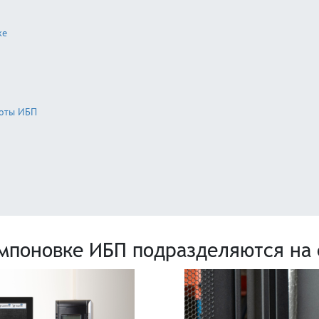
ке
боты ИБП
омпоновке ИБП подразделяются на