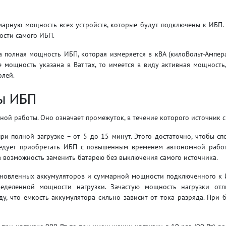
арную мощность всех устройств, которые будут подключены к ИБП.
ости самого ИБП.
а полная мощность ИБП, которая измеряется в кВА (килоВольт-Ампер
 мощность указана в Ваттах, то имеется в виду активная мощность,
олей.
ы ИБП
й работы. Оно означает промежуток, в течение которого источник см
ри полной загрузке – от 5 до 15 минут. Этого достаточно, чтобы 
едует приобретать ИБП с повышенным временем автономной работ
а возможность заменить батарею без выключения самого источника.
ановленных аккумуляторов и суммарной мощности подключенного к 
еделенной мощности нагрузки. Зачастую мощность нагрузки от
ду, что емкость аккумулятора сильно зависит от тока разряда. При