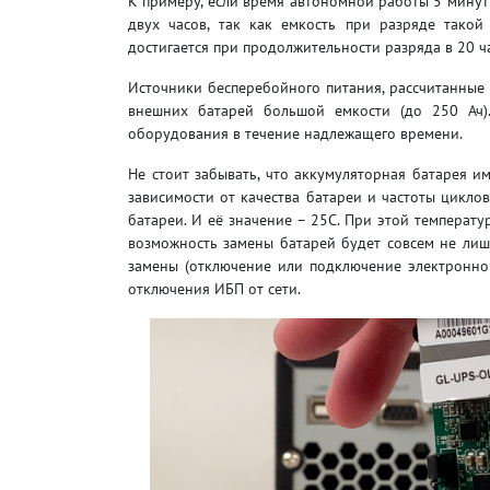
К примеру, если время автономной работы 5 минут 
двух часов, так как емкость при разряде тако
достигается при продолжительности разряда в 20 ча
Источники бесперебойного питания, рассчитанны
внешних батарей большой емкости (до 250 Ач)
оборудования в течение надлежащего времени.
Не стоит забывать, что аккумуляторная батарея и
зависимости от качества батареи и частоты цикло
батареи. И её значение – 25С. При этой температ
возможность замены батарей будет совсем не ли
замены (отключение или подключение электронног
отключения ИБП от сети.