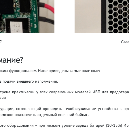
П
Сло
мание?
оким функционалом. Ниже приведены самые полезные:
з подачи внешнего напряжения.
отрена практически у всех современных моделей ИБП для предотвр
нии.
урации, позволяющий проводить техобслуживание устройства в пр
озможно подключить отдельный внешний байпас.
мого оборудования – при низком уровне заряда батарей (10-15%) И