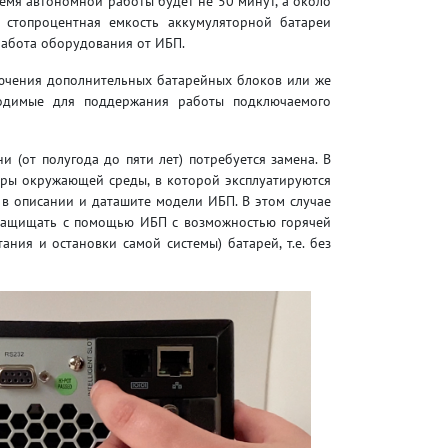
ремя автономной работы будет не 50 минут, а около
 стопроцентная емкость аккумуляторной батареи
 работа оборудования от ИБП.
ючения дополнительных батарейных блоков или же
ходимые для поддержания работы подключаемого
 (от полугода до пяти лет) потребуется замена. В
туры окружающей среды, в которой эксплуатируются
 в описании и даташите модели ИБП. В этом случае
 защищать с помощью ИБП с возможностью горячей
ия и остановки самой системы) батарей, т.е. без