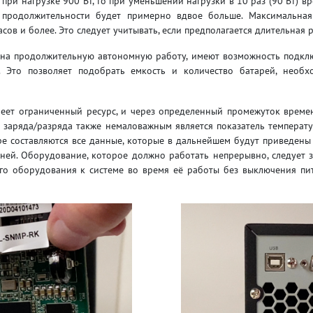
при нагрузке 900 Вт, то при уменьшении нагрузки в 10 раз (90 Вт) в
й продолжительности будет примерно вдвое больше. Максимальная
сов и более. Это следует учитывать, если предполагается длительная
е на продолжительную автономную работу, имеют возможность подкл
. Это позволяет подобрать емкость и количество батарей, необ
меет ограниченный ресурс, и через определенный промежуток времени
в заряда/разряда также немаловажным является показатель темпера
уре составляются все данные, которые в дальнейшем будут приведены
шней. Оборудование, которое должно работать непрерывно, следует
о оборудования к системе во время её работы без выключения питан